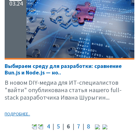
03.24
Выбираем среду для разработки: сравнение
Bun.js и Node.js — но..
В новом DIY-медиа для ИТ-специалистов
"вайти" опубликована статья нашего full-
stack разработчика Ивана Шурыгин...
ПОДРОБНЕЕ..
4
|
5
|
6
|
7
|
8