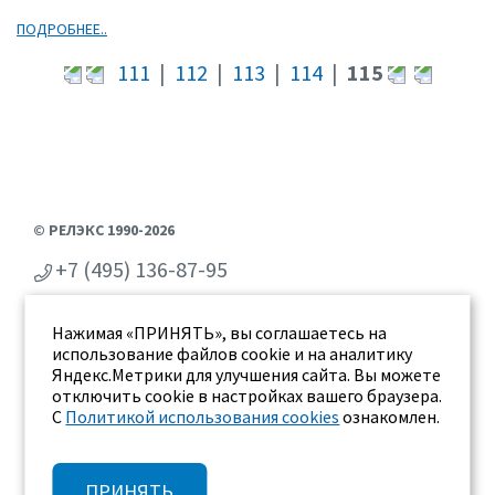
ПОДРОБНЕЕ..
111
|
112
|
113
|
114
|
115
© РЕЛЭКС 1990-2026
+7 (495) 136-87-95
+7 (473) 2-711-711
Нажимая «ПРИНЯТЬ», вы соглашаетесь на
г. Воронеж, ул. Бахметьева 2Б
использование файлов cookie и на аналитику
Яндекс.Метрики для улучшения сайта. Вы можете
отключить cookie в настройках вашего браузера.
С
Политикой использования cookies
ознакомлен.
ПРИНЯТЬ