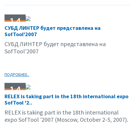
14
СУБД ЛИНТЕР будет представлена на
09.07
SofTool'2007
СУБД ЛИНТЕР будет представлена на
SofTool'2007
ПОДРОБНЕЕ..
14
RELEX is taking part in the 18th international expo
09.07
SofTool '2..
RELEX is taking part in the 18th international
expo SofTool '2007 (Moscow, October 2-5, 2007).