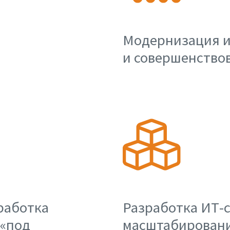
Модернизация 
и совершенство
работка
Разработка ИТ-с
 «под
масштабировани