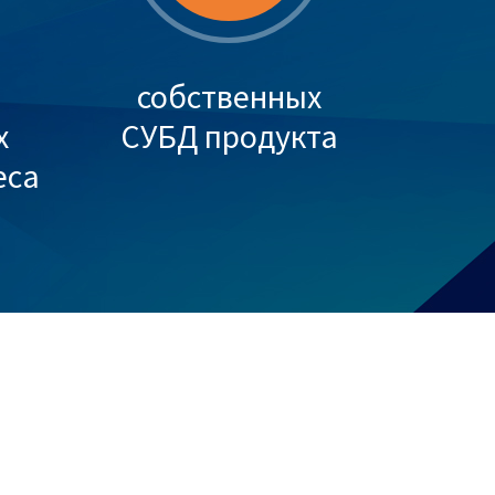
собственных
х
СУБД продукта
еса