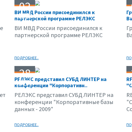
02
ВИ МВД России присоединился к
Г
06.09
партнерской программе РЕЛЭКС
Ва
е
ВИ МВД России присоединился к
Г
партнерской программе РЕЛЭКС
В
ПОДРОБНЕЕ..
ПО
28
РЕЛЭКС представил СУБД ЛИНТЕР на
RE
04.09
конференции "Корпоративн..
"C
ет
РЕЛЭКС представил СУБД ЛИНТЕР на
RE
конференции "Корпоративные базы
"C
данных - 2009"
C
ПОДРОБНЕЕ..
ПО