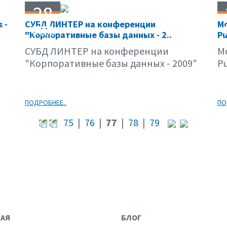
28
 -
СУБД ЛИНТЕР на конференции
Mo
04.09
"Корпоративные базы данных - 2..
Pu
СУБД ЛИНТЕР на конференции
Mo
"Корпоративные базы данных - 2009"
Pu
ПОДРОБНЕЕ..
ПО
75
|
76
|
77
|
78
|
79
НАЯ
БЛОГ