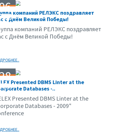
06
руппа компаний РЕЛЭКС поздравляет
05.09
с с Днём Великой Победы!
руппа компаний РЕЛЭКС поздравляет
ас с Днём Великой Победы!
ДРОБНЕЕ..
28
LEX Presented DBMS Linter at the
04.09
orporate Databases -..
LEX Presented DBMS Linter at the
orporate Databases - 2009"
onference
ДРОБНЕЕ..