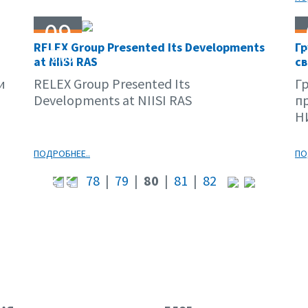
09
RELEX Group Presented Its Developments
Г
02.09
at NIISI RAS
св
и
RELEX Group Presented Its
Г
Developments at NIISI RAS
п
Н
ПОДРОБНЕЕ..
ПО
78
|
79
|
80
|
81
|
82