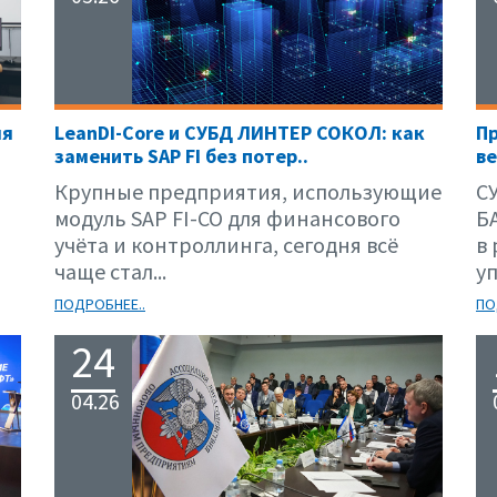
ля
LeanDI-Core и СУБД ЛИНТЕР СОКОЛ: как
П
заменить SAP FI без потер..
ве
Крупные предприятия, использующие
С
модуль SAP FI-CO для финансового
Б
учёта и контроллинга, сегодня всё
в
чаще стал...
уп
ПОДРОБНЕЕ..
ПО
24
04.26