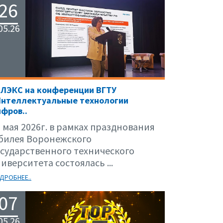
26
05.26
ЕЛЭКС на конференции ВГТУ
Интеллектуальные технологии
фров..
 мая 2026г. в рамках празднования
билея Воронежского
осударственного технического
иверситета состоялась ...
ДРОБНЕЕ..
07
05.26