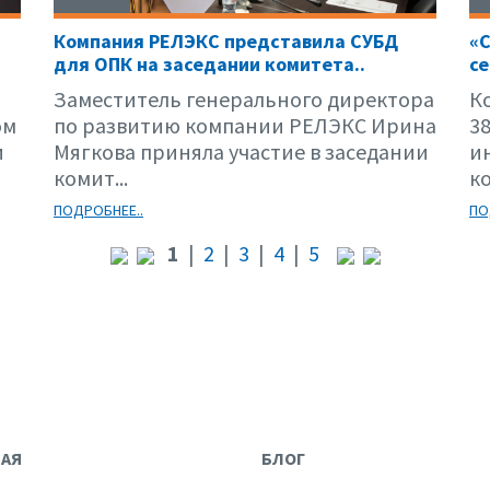
Компания РЕЛЭКС представила СУБД
«С
для ОПК на заседании комитета..
се
Заместитель генерального директора
К
ом
по развитию компании РЕЛЭКС Ирина
3
и
Мягкова приняла участие в заседании
и
комит...
к
ПОДРОБНЕЕ..
ПО
1
|
2
|
3
|
4
|
5
НАЯ
БЛОГ