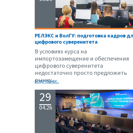
РЕЛЭКС и ВолГУ: подготовка кадров д
цифрового суверенитета
В условиях курса на
импортозамещение и обеспечения
цифрового суверенитета
недостаточно просто предложить
рынку...
ПОДРОБНЕЕ..
29
04.26