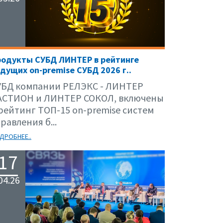
родукты СУБД ЛИНТЕР в рейтинге
дущих on-premise СУБД 2026 г..
УБД компании РЕЛЭКС - ЛИНТЕР
АСТИОН и ЛИНТЕР СОКОЛ, включены
 рейтинг ТОП-15 on-premise систем
равления б...
ДРОБНЕЕ..
17
04.26