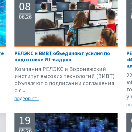
08
06.26
те
РЕЛЭКС и ВИВТ объединяют усилия по
Р
подготовке ИТ-кадров
«
ци
Компания РЕЛЭКС и Воронежский
22
институт высоких технологий (ВИВТ)
ю
объявляют о подписании соглашения
г
о с...
ун
ПОДРОБНЕЕ..
ПО
19
05.26