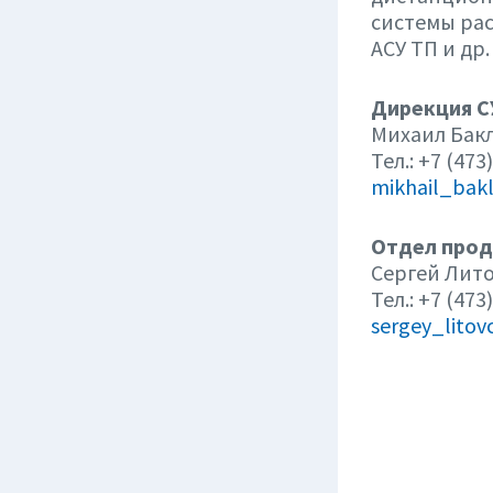
системы рас
АСУ ТП и др.
Дирекция С
Михаил Бак
Тел.: +7 (473
mikhail_bak
Отдел прод
Сергей Лит
Тел.: +7 (473
sergey_litov