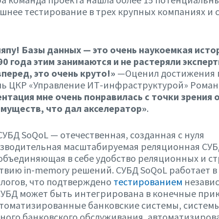
шнее тестирование в трех крупных компаниях и 
пу! Базы данных — это очень наукоемкая истор
90 года этим занимаются и не растеряли эксперт
перед, это очень круто!»
—Оценил достижения 
ль ЦКР «Управление ИТ-инфраструктурой» Роман
ентация мне очень понравилась с точки зрения 
имуществ, что дал акселератор»
.
УБД SoQoL — отечественная, созданная с нуля
зводительная масштабируемая реляционная СУБ
объединяющая в себе удобство реляционных и с
вию in-memory решений. СУБД SoQoL работает в
логов, что подтверждено
тестированием
незави
 СУБД может быть интегрирована в конечные при
втоматизированные банковские системы, систем
ного банковского обслуживания, автоматизиро