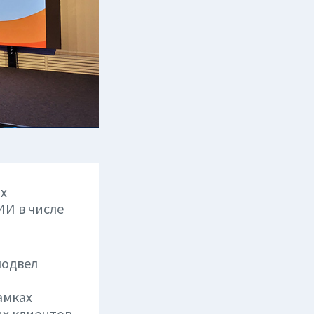
х
ИИ в числе
подвел
амках
х клиентов,