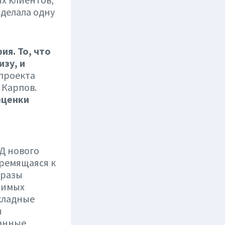
сделала одну
ия. То, что
изу, и
проекта
 Карпов.
оценки
Д нового
тремящаяся к
 разы
симых
кладные
ы
ванные