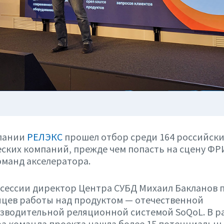
пании
РЕЛЭКС
прошел отбор среди 164 российски
ских компаний, прежде чем попасть на сцену ФР
оманд акселератора.
-сессии директор Центра СУБД Михаил Бакланов 
яцев работы над продуктом — отечественной
зводительной реляционной системой SoQoL. В р
а команда проекта нашла более 15 потенциальны