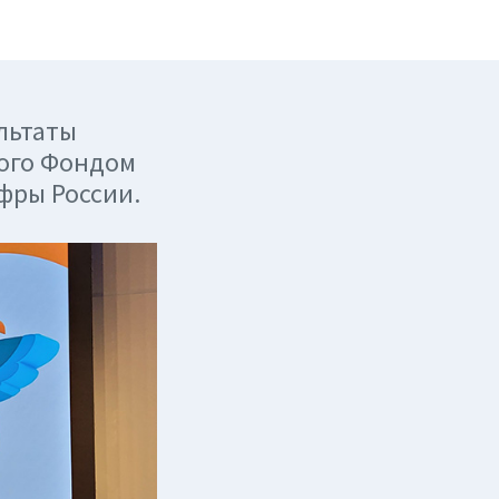
льтаты
ного Фондом
фры России.