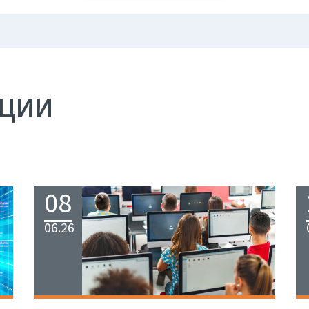
АЦИИ
08
06.26