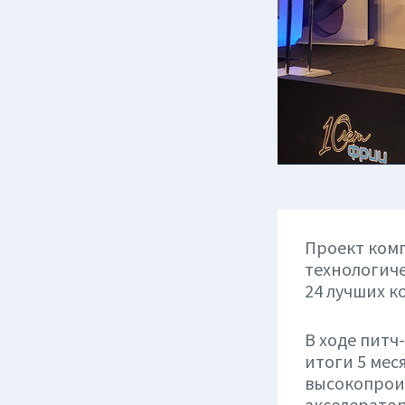
Проект ком
технологиче
24 лучших к
В ходе питч
итоги 5 мес
высокопрои
акселератор