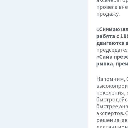
провела вне
продажу.
«Снимаю шля
ребята с 19
двигаются в
председате
«Сама през
рынка, пре
Напомним, С
высокопрои
поколения, 
быстродейст
быстрее ана
экспертов.
решения: а
дистанцион