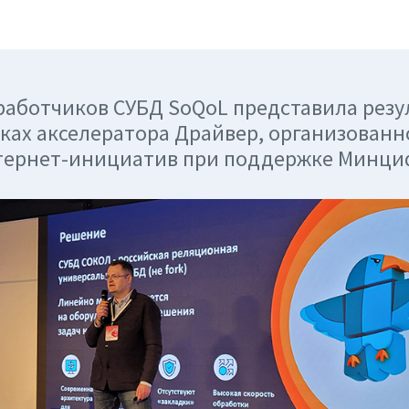
работчиков СУБД SoQoL представила резу
мках акселератора Драйвер, организован
тернет-инициатив при поддержке Минци