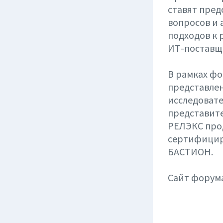
ставят пре
вопросов и
подходов к 
ИТ-поставщи
В рамках фо
представле
исследоват
представите
РЕЛЭКС про
сертифицир
БАСТИОН.
Сайт форум