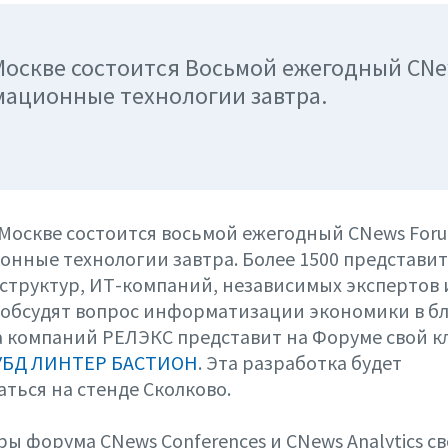
 Москве состоится Восьмой ежегодный CN
мационные технологии завтра.
 Москве состоится восьмой ежегодный CNews Foru
нные технологии завтра. Более 1500 представи
сструктур, ИТ-компаний, независимых экспертов 
 обсудят вопрос информатизации экономики в 
а компаний РЕЛЭКС представит на Форуме свой 
УБД ЛИНТЕР БАСТИОН
. Эта разработка будет
ться на стенде Сколково.
ы форума CNews Conferences и CNews Analytics с