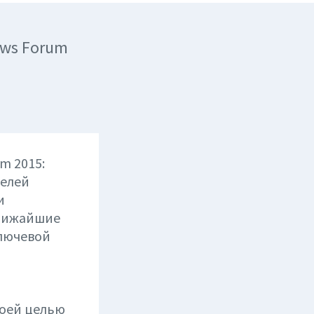
ews Forum
m 2015:
телей
и
ближайшие
ключевой
воей целью