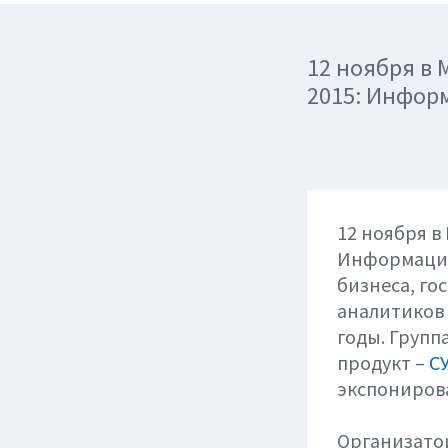
12 ноября в
2015: Инфор
12 ноября в
Информацио
бизнеса, го
аналитиков
годы. Групп
продукт –
С
экспонирова
Организатор