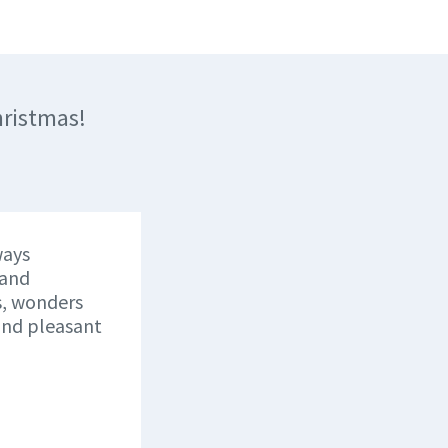
hristmas!
ways
 and
s, wonders
and pleasant