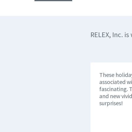
RELEX, Inc. i
These holiday
associated w
fascinating. 
and new vivi
surprises!