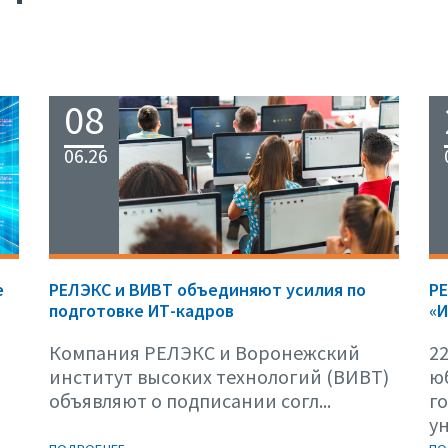
08
06.26
е
РЕЛЭКС и ВИВТ объединяют усилия по
Р
подготовке ИТ-кадров
«И
Компания РЕЛЭКС и Воронежский
22
институт высоких технологий (ВИВТ)
ю
объявляют о подписании согл...
г
ун