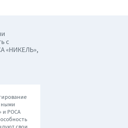
ли
ь с
А «НИКЕЛЬ»,
тирование
нными
 и РОСА
пособность
ндуют свои