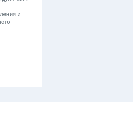
вления и
ного