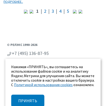
ПОДРОБНЕЕ..
1
|
2
|
3
|
4
|
5
© РЕЛЭКС 1990-2026
+7 (495) 136-87-95
+7 (473) 2-711-711
Нажимая «ПРИНЯТЬ», вы соглашаетесь на
г. Воронеж, ул. Бахметьева 2Б
использование файлов cookie и на аналитику
Яндекс.Метрики для улучшения сайта. Вы можете
отключить cookie в настройках вашего браузера.
С
Политикой использования cookies
ознакомлен.
ПРИНЯТЬ